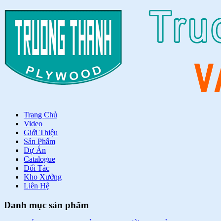
Trang Chủ
Video
Giới Thiệu
Sản Phẩm
Dự Án
Catalogue
Đối Tác
Kho Xưởng
Liên Hệ
Danh mục sản phẩm