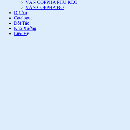
TRƯỜNG
THÀNH WOOD., LTD
Kho hàng BD: Lô J3, đường số 5, KCN Sóng Thần 1, Dĩ An, Bình Dương
Điện thoại: 028.66.840.835 - Di động: 0772.88.66.11 (zalo)
Email : truongthanhhome@gmail.com
Website:
www.truongthanhwood.com
Copyright © 2025 Trường Thành Corp
Thiết kế Web
:
Châu Á
Trang Chủ
Video
Giới Thiệu
Sản Phẩm
VÁN COPPHA PHỦ PHIM TRƯỜNG THÀNH
VÁN COPPHA PHỦ PHIM
VÁN COPPHA PHỦ KEO