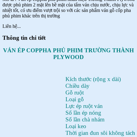
được phủ phim 2 mặt lên bề mặt của tấm ván chịu nước, chịu lực và
nhiệt tốt, có ưu điểm vượt trội so với các sản phẩm ván gỗ cốp pha
phủ phim khác trên thị trường
Liên hệ...
Thông tin chi tiết
VÁN ÉP COPPHA PHỦ PHIM TRƯỜNG THÀNH
PLYWOOD
Kích thước (rộng x dài)
Chiều dày
Gỗ ruột
Loại gỗ
Lực ép ruột ván
Số lần ép nóng
Số lần chà nhám
Loại keo
Thời gian đun sôi không tách 