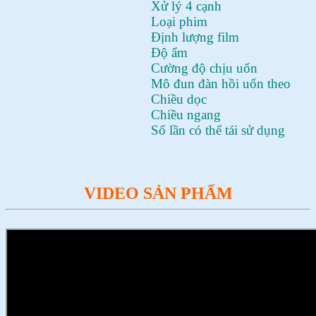
Xử lý 4 cạnh
Loại phim
Định lượng film
Độ ẩm
Cường độ chịu uốn
Mô đun đàn hồi uốn theo
Chiều dọc
Chiều ngang
Số lần có thể tái sử dụng
VIDEO SẢN PHẨM