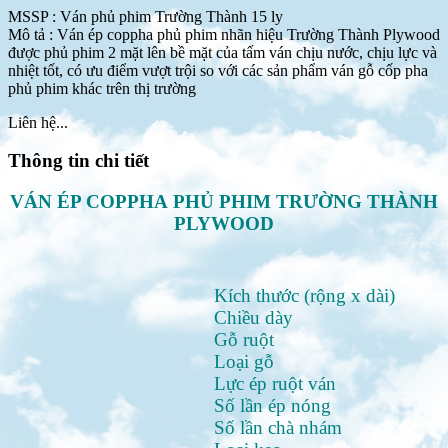
MSSP :
Ván phủ phim Trường Thành 15 ly
Mô tả :
Ván ép coppha phủ phim nhãn hiệu Trường Thành Plywood
được phủ phim 2 mặt lên bề mặt của tấm ván chịu nước, chịu lực và
nhiệt tốt, có ưu điểm vượt trội so với các sản phẩm ván gỗ cốp pha
phủ phim khác trên thị trường
Liên hệ...
Thông tin chi tiết
VÁN ÉP COPPHA PHỦ PHIM TRƯỜNG THÀNH
PLYWOOD
Kích thước (rộng x dài)
Chiều dày
Gỗ ruột
Loại gỗ
Lực ép ruột ván
Số lần ép nóng
Số lần chà nhám