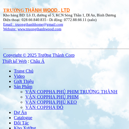
TRƯỜNG
THÀNH WOOD., LTD
Kho hàng BD: Lô J3, đường số 5, KCN Sóng Thần 1, Dĩ An, Bình Dương
Điện thoại: 028.66.840.835 - Di động: 0772.88.66.11 (zalo)
Email : truongthanhhome@gmail.com
Website:
www.truongthanhwood.com
Copyright © 2025 Trường Thành Corp
Thiết kế Web
:
Châu Á
Trang Chủ
Video
Giới Thiệu
Sản Phẩm
VÁN COPPHA PHỦ PHIM TRƯỜNG THÀNH
VÁN COPPHA PHỦ PHIM
VÁN COPPHA PHỦ KEO
VÁN COPPHA ĐỎ
Dự Án
Catalogue
Đối Tác
Kho Xưởng