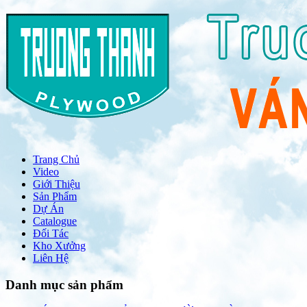
Trang Chủ
Video
Giới Thiệu
Sản Phẩm
Dự Án
Catalogue
Đối Tác
Kho Xưởng
Liên Hệ
Danh mục sản phẩm